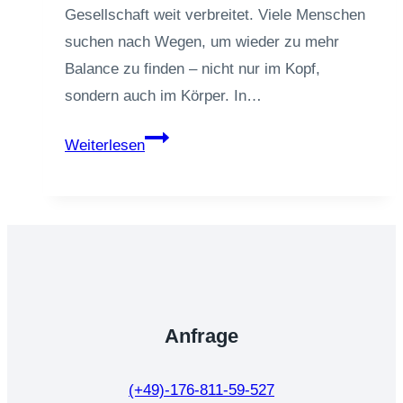
Gesellschaft weit verbreitet. Viele Menschen
suchen nach Wegen, um wieder zu mehr
Balance zu finden – nicht nur im Kopf,
sondern auch im Körper. In…
Wie
Weiterlesen
Gespräch
und
Reiki
bei
Stress,
Erschöpfung
und
Anfrage
innerer
Unruhe
(+49)-176-811-59-527